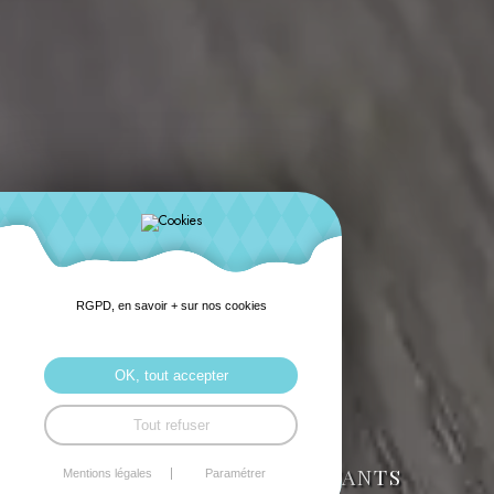
RGPD, en savoir + sur nos cookies
OK, tout accepter
Tout refuser
CABINET JOURNO CONSULTANTS
Mentions légales
Paramétrer